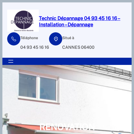
Aller
au
Technic Dépannage 04 93 45 16 16 –
contenu
Installation – Dépannage
Téléphone
Situé à
04 93 45 16 16
CANNES 06400
RENOVATION