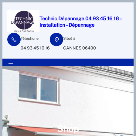
Aller
au
Technic Dépannage 04 93 45 16 16 –
contenu
Installation – Dépannage
Téléphone
Situé à
04 93 45 16 16
CANNES 06400
Shop