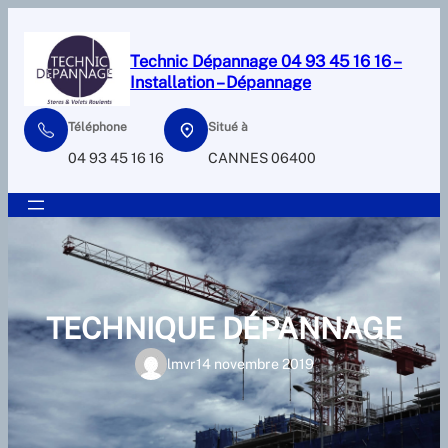
Aller
au
Technic Dépannage 04 93 45 16 16 –
contenu
Installation – Dépannage
Téléphone
Situé à
04 93 45 16 16
CANNES 06400
TECHNIQUE DÉPANNAGE
lmvr
14 novembre 2019